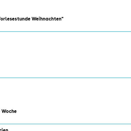
Vorlesestunde Weihnachten"
e Woche
rien